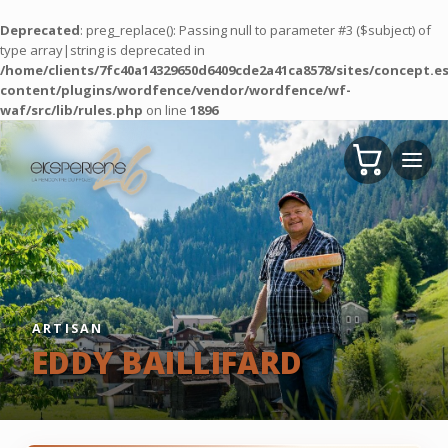
Deprecated
: preg_replace(): Passing null to parameter #3 ($subject) of
type array|string is deprecated in
/home/clients/7fc40a14329650d6409cde2a41ca8578/sites/concept.es
content/plugins/wordfence/vendor/wordfence/wf-
waf/src/lib/rules.php
on line
1896
ARTISAN
EDDY BAILLIFARD