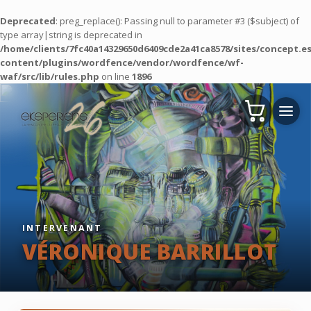
Deprecated
: preg_replace(): Passing null to parameter #3 ($subject) of
type array|string is deprecated in
/home/clients/7fc40a14329650d6409cde2a41ca8578/sites/concept.es
content/plugins/wordfence/vendor/wordfence/wf-
waf/src/lib/rules.php
on line
1896
INTERVENANT
VÉRONIQUE BARRILLOT