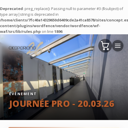
Deprecated
: preg_replace(): Passing null to parameter #3 ($subject) of
type array|string is deprecated in
/home/clients/7fc40a14329650d6409cde2a41ca8578/sites/concept.es
content/plugins/wordfence/vendor/wordfence/wf-
waf/src/lib/rules.php
on line
1896
ÉVÈNEMENT
JOURNÉE PRO - 20.03.26