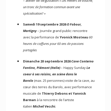
– atelier de dégustation
« Les métiers de bouche,
un tronc de formation commun avant une
spécialisation? »
Samedi 19 septembre 2026
O Fobour,
Martigny
– Journée grand public: rencontre
avec la performance de
Yvonick Mosteau
60
heures de coiffures pour 60 ans de passions
partagées
Dimanche 20 septembre 2026
Cave Conterno
Fantino, Piémont (Italie)
– Happy Sunday
Le
coeur à ses raisins, en scène dans le
Barolo
(max. 25 personnes) visite de la cave, au
cœur des terres du Barolo, avec performance
musicale de
Thierry Debons et Yannick
Barman
à la rencontre de l’artiste
italien
Michel Vecchi
.