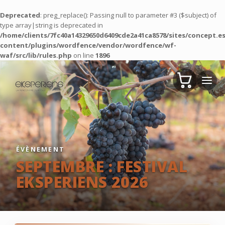
Deprecated
: preg_replace(): Passing null to parameter #3 ($subject) of
type array|string is deprecated in
/home/clients/7fc40a14329650d6409cde2a41ca8578/sites/concept.es
content/plugins/wordfence/vendor/wordfence/wf-
waf/src/lib/rules.php
on line
1896
ÉVÈNEMENT
SEPTEMBRE : FESTIVAL
EKSPERIENS 2026